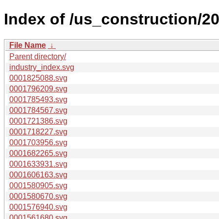
Index of /us_construction/2
File Name
↓
Parent directory/
industry_index.svg
0001825088.svg
0001796209.svg
0001785493.svg
0001784567.svg
0001721386.svg
0001718227.svg
0001703956.svg
0001682265.svg
0001633931.svg
0001606163.svg
0001580905.svg
0001580670.svg
0001576940.svg
0001561680.svg