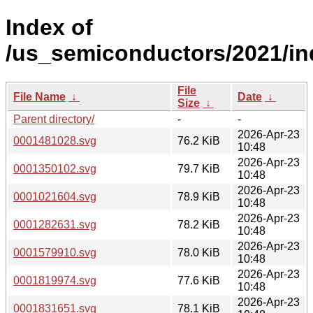
Index of
/us_semiconductors/2021/in
File
File Name
↓
Date
↓
Size
↓
Parent directory/
-
-
2026-Apr-23
0001481028.svg
76.2 KiB
10:48
2026-Apr-23
0001350102.svg
79.7 KiB
10:48
2026-Apr-23
0001021604.svg
78.9 KiB
10:48
2026-Apr-23
0001282631.svg
78.2 KiB
10:48
2026-Apr-23
0001579910.svg
78.0 KiB
10:48
2026-Apr-23
0001819974.svg
77.6 KiB
10:48
2026-Apr-23
0001831651.svg
78.1 KiB