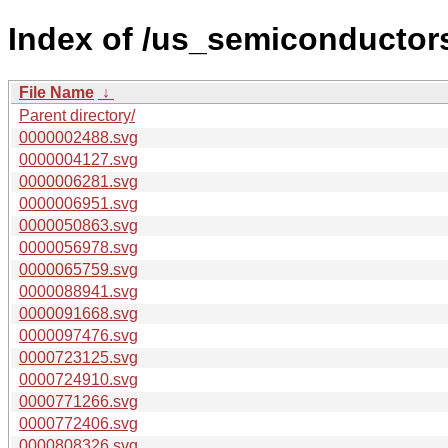
Index of /us_semiconductors/
File Name
↓
Parent directory/
0000002488.svg
0000004127.svg
0000006281.svg
0000006951.svg
0000050863.svg
0000056978.svg
0000065759.svg
0000088941.svg
0000091668.svg
0000097476.svg
0000723125.svg
0000724910.svg
0000771266.svg
0000772406.svg
0000808326.svg